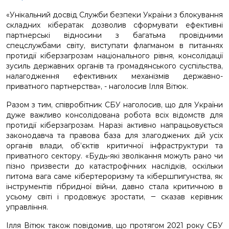
«Унікальний досвід Служби безпеки України з блокування
складних кібератак дозволив сформувати ефективні
партнерські відносини з багатьма провідними
спецслужбами світу, виступати флагманом в питаннях
протидії кіберзагрозам національного рівня, консолідації
зусиль державних органів та громадянського суспільства,
налагодження ефективних механізмів державно-
приватного партнерства», - наголосив Ілля Вітюк.
Разом з тим, співробітник СБУ наголосив, що для України
дуже важливо консолідована робота всіх відомств для
протидії кіберзагрозам. Наразі активно напрацьовується
законодавча та правова база для злагоджених дій усіх
органів влади, об’єктів критичної інфраструктури та
приватного сектору. «Будь-які зволікання можуть рано чи
пізно призвести до катастрофічних наслідків, оскільки
питома вага саме кібертероризму та кібершпигунства, як
інструментів гібридної війни, давно стала критичною в
усьому світі і продовжує зростати, ‒ сказав керівник
управління.
Ілля Вітюк також повідомив, що протягом 2021 року СБУ