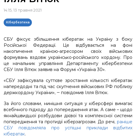
14:15, 13 травня 2021
Кібербезпека
СБУ фіксує збільшення кібератак на Україну з боку
Російської Федерації. Це відбувається на фоні
накопичення країною-агресором своїх військових
формувань вздовж українсько-російського кордону. Про
це начальник управління Департаменту кібербезпеки
СБУ Ілля Вітюк заявив на Форумі «Україна 30».
«СБУ зафіксувала суттєве зростання кількості кібератак
напередодні та під час скупчення військових РФ поблизу
держкордону України», ‒ повідомив Ілля Вітюк.
За його словами, нинішня ситуація у кіберсфері вимагає
всебічного підходу до попередження атак. А саме – щодо
якнайшвидшої розбудови дієвої та комплексної системи
попередження та протидії кіберзагрозам. До речі,
раніше
СБУ повідомляла про успішні приклади відбитих
кібератак
.