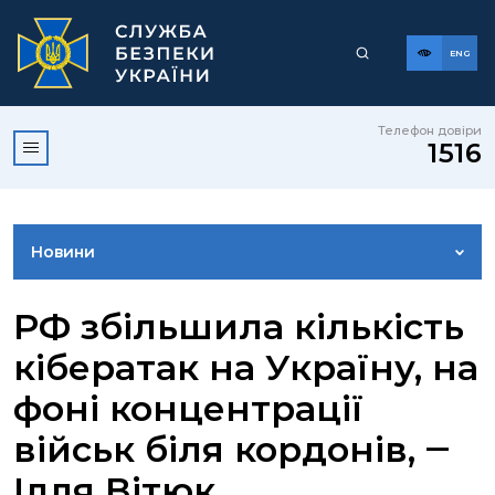
ENG
Телефон довіри
1516
Новини
ФОТОГАЛЕРЕЯ
РФ збільшила кількість
кібератак на Україну, на
ВІДЕОГАЛЕРЕЯ
фоні концентрації
військ біля кордонів, ‒
КОНТАКТИ ПРЕСЦЕНТРУ
Ілля Вітюк