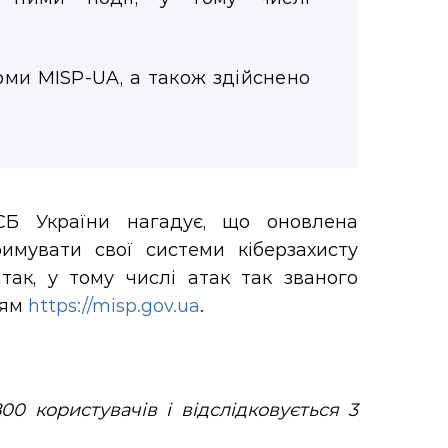
рми MISP-UA, а також здійснено
СБ України нагадує, що оновлена
имувати свої системи кіберзахисту
ак, у тому числі атак так званого
ням
https://misp.gov.ua
.
 користувачів і відслідковується 3