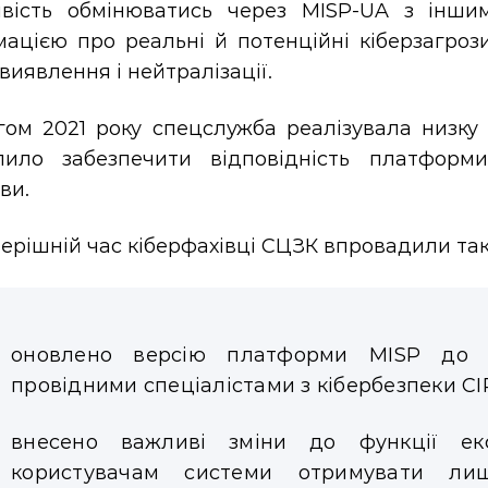
вість обмінюватись через MISP-UA з інши
мацією про реальні й потенційні кіберзагроз
 виявлення і нейтралізації.
гом 2021 року спецслужба реалізувала низку
лило забезпечити відповідність платформ
ви.
ерішній час кіберфахівці СЦЗК впровадили такі
оновлено версію платформи MISP до 2.
провідними спеціалістами з кібербезпеки CIRC
внесено важливі зміни до функції екс
користувачам системи отримувати лиш