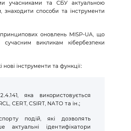
ми учасниками та СБУ актуальною
и, знаходити способи та інструменти
 принципових оновлень MISP-UA, що
и сучасним викликам кібербезпеки
 нові інструменти та функції:
4.141, яка використовується
L, CERT, CSIRT, NATO та ін.;
порту подій, які дозволять
е актуальні ідентифікатори