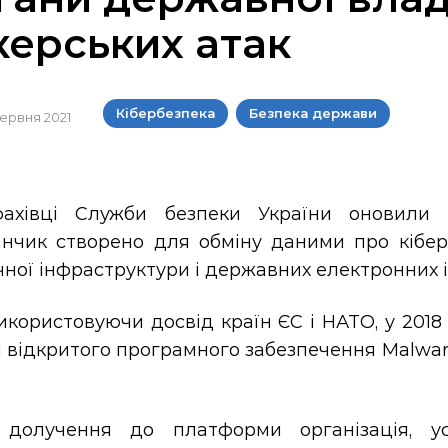
керських атак
Кібербезпека
Безпека держави
 червня 2021
фахівці Служби безпеки України оновили 
нчик створено для обміну даними про кібера
ної інфраструктури і державних електронних 
икористовуючи досвід країн ЄС і НАТО, у 201
і відкритого програмного забезпечення Malware
 долучення до платформи організація, у