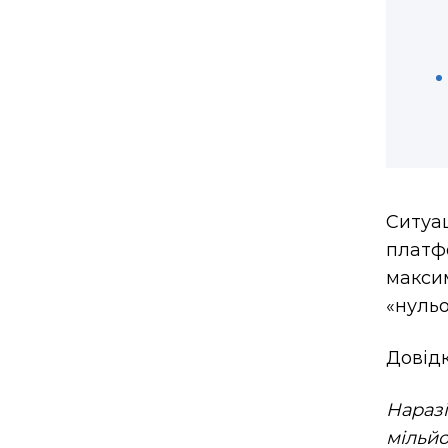
Ситуа
платф
макси
«нуль
Довідк
Нараз
мільйо