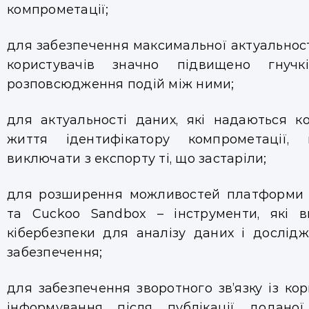
компрометації;
для забезпечення максимальної актуальнос
користувачів значно підвищено гнучк
розповсюдження подій між ними;
для актуальності даних, які надаються к
життя ідентифікатору компрометації,
виключати з експорту ті, що застаріли;
для розширення можливостей платформи і
та Cuckoo Sandbox – інструменти, які в
кібербезпеки для аналізу даних і дослід
забезпечення;
для забезпечення зворотного зв’язку із к
інформування після публікації додано