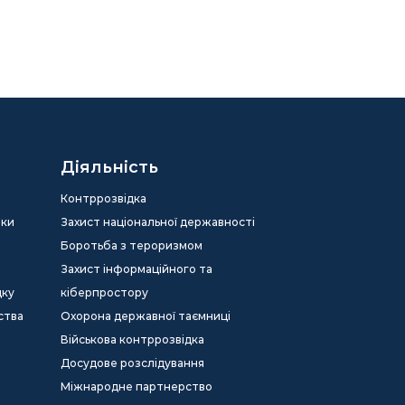
Діяльність
Контррозвідка
еки
Захист національної державності
Боротьба з тероризмом
Захист інформаційного та
дку
кіберпростору
ства
Охорона державної таємниці
Військова контррозвідка
Досудове розслідування
Міжнародне партнерство