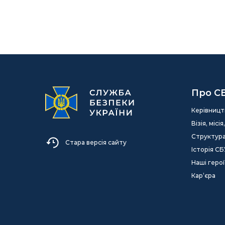
Про С
Керівницт
Візія, міс
Структур
Стара версія сайту
Історія СБ
Наші герої
Кар’єра