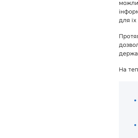
можли
інфор
для їх
Протя
дозво
держа
На теп