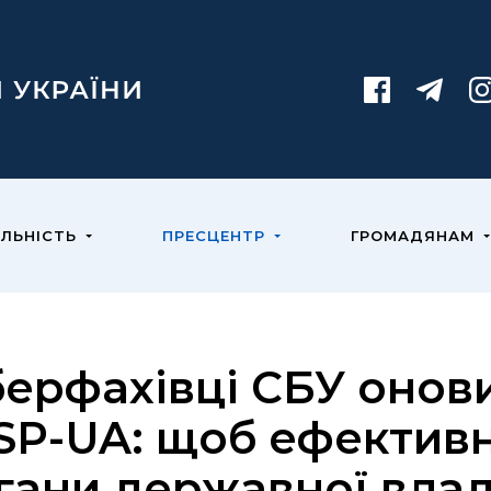
ЯЛЬНІСТЬ
ПРЕСЦЕНТР
ГРОМАДЯНАМ
берфахівці СБУ оно
SP-UA: щоб ефектив
гани державної влад