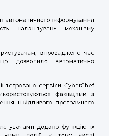
ті автоматичного інформування
ість налаштувань механізму
ористувачам, впроваджено час
 що дозволило автоматично
нтегровано сервіси CyberChef
икористовуються фахівцями з
ження шкідливого програмного
ористувачами додано функцію їх
ї ними події, у тому числі