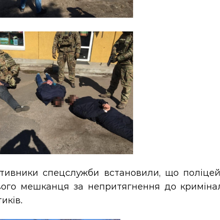
тивники спецслужби встановили, що поліцейс
вого мешканця за непритягнення до криміналь
иків.