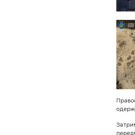
Право
одержа
Затри
передб