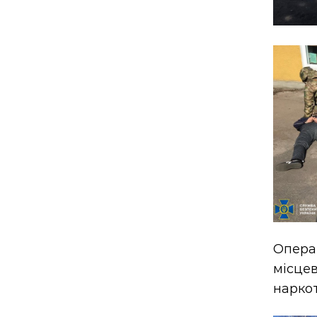
Опера
місце
наркот