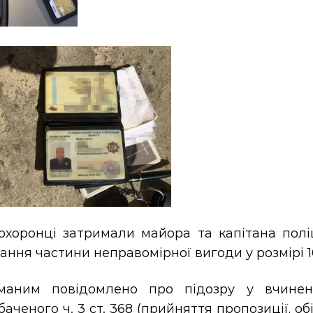
охоронці затримали майора та капітана поліц
ння частини неправомірної вигоди у розмірі 1
маним повідомлено про підозру у вчиненн
аченого ч. 3 ст. 368 (прийняття пропозиції, 