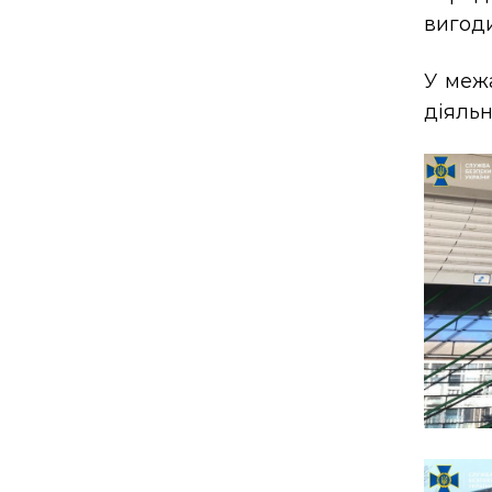
вигод
У меж
діяльн