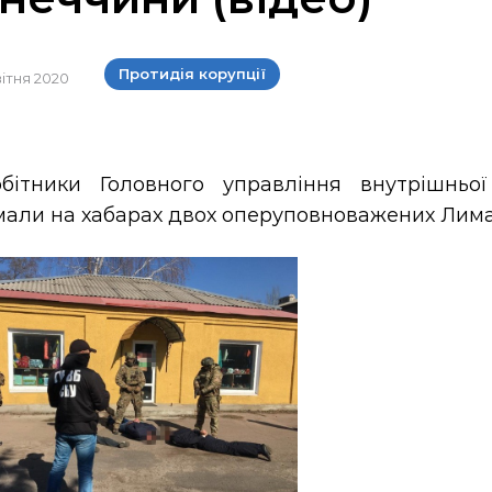
Протидія корупції
квітня 2020
обітники Головного управління внутрішнь
али на хабарах двох оперуповноважених Лиман