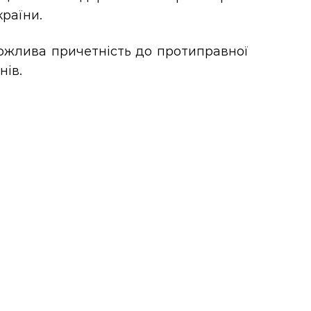
раїни.
ожлива причетність до протиправної
нів.