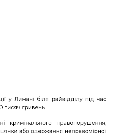
ії у Лимані біля райвідділу під час
0 тисяч гривень.
і кримінального правопорушення,
обіцянки або одержання неправомірної