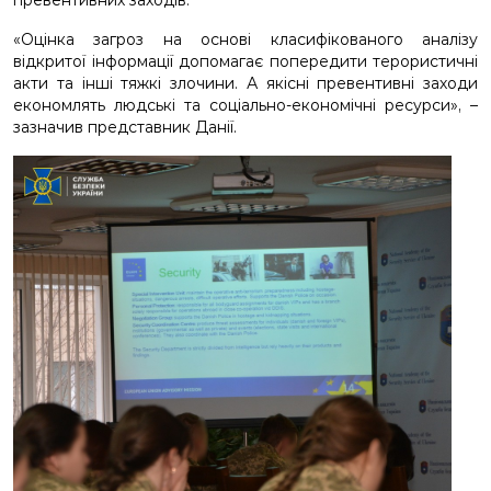
превентивних заходів.
«Оцінка загроз на основі класифікованого аналізу
відкритої інформації допомагає попередити терористичні
акти та інші тяжкі злочини. А якісні превентивні заходи
економлять людські та соціально-економічні ресурси», –
зазначив представник Данії.