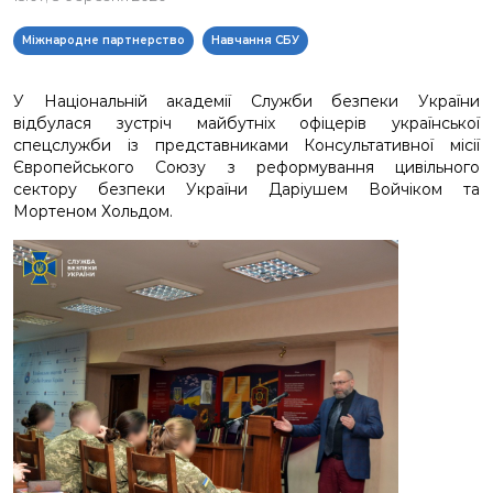
Міжнародне партнерство
Навчання СБУ
У Національній академії Служби безпеки України
відбулася зустріч майбутніх офіцерів української
спецслужби із представниками Консультативної місії
Європейського Союзу з реформування цивільного
сектору безпеки України Даріушем Войчіком та
Мортеном Хольдом.