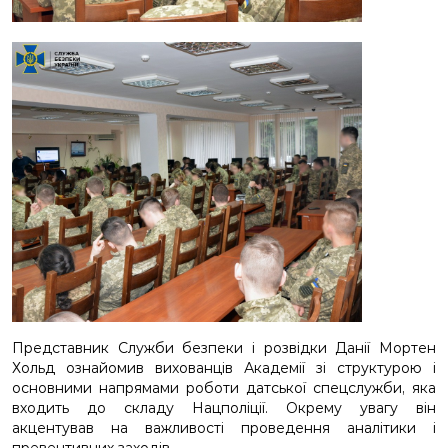
Представник Служби безпеки і розвідки Данії Мортен
Хольд ознайомив вихованців Академії зі структурою і
основними напрямами роботи датської спецслужби, яка
входить до складу Нацполіції. Окрему увагу він
акцентував на важливості проведення аналітики і