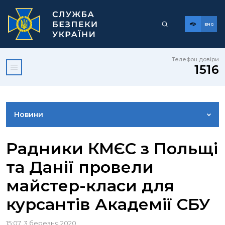
ENG
Телефон довіри
1516
Новини
ФОТОГАЛЕРЕЯ
Радники КМЄС з Польщі
та Данії провели
ВІДЕОГАЛЕРЕЯ
майстер-класи для
курсантів Академії СБУ
КОНТАКТИ ПРЕСЦЕНТРУ
15:07, 3 березня 2020