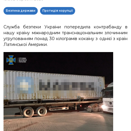
Безпека держави
Протидія корупції
Служба безпеки України попередила контрабанду в
нашу країну міжнародним транснаціональним злочинним
угрупованням понад 30 кілограмів кокаїну з однієї з країн
Латинської Америки.