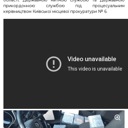
області, Державною митною службою та Державною
прикордонною службою під процесуальним
керівництвом Київської місцевої прокуратури № 6.