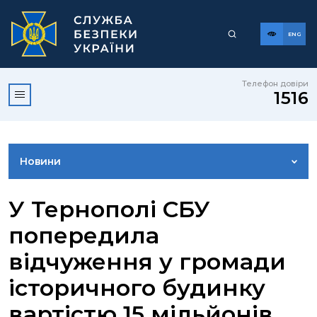
ENG
Телефон довіри
1516
Новини
ФОТОГАЛЕРЕЯ
У Тернополі СБУ
попередила
ВІДЕОГАЛЕРЕЯ
відчуження у громади
історичного будинку
КОНТАКТИ ПРЕСЦЕНТРУ
вартістю 15 мільйонів