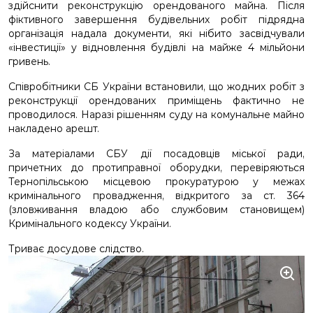
здійснити реконструкцію орендованого майна. Після
фіктивного завершення будівельних робіт підрядна
організація надала документи, які нібито засвідчували
«інвестиції» у відновлення будівлі на майже 4 мільйони
гривень.
Співробітники СБ України встановили, що жодних робіт з
реконструкції орендованих приміщень фактично не
проводилося. Наразі рішенням суду на комунальне майно
накладено арешт.
За матеріалами СБУ дії посадовців міської ради,
причетних до протиправної оборудки, перевіряються
Тернопільською місцевою прокуратурою у межах
кримінального провадження, відкритого за ст. 364
(зловживання владою або службовим становищем)
Кримінального кодексу України.
Триває досудове слідство.