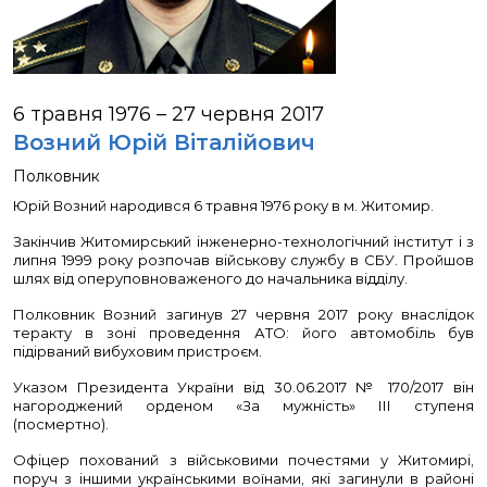
ІСТОРІЯ СБУ
КАР’ЄРА
6 травня 1976 – 27 червня 2017
Возний Юрій Віталійович
Полковник
Юрій Возний народився 6 травня 1976 року в м. Житомир.
Закінчив Житомирський інженерно-технологічний інститут і з
липня 1999 року розпочав військову службу в СБУ. Пройшов
шлях від оперуповноваженого до начальника відділу.
Полковник Возний загинув 27 червня 2017 року внаслідок
теракту в зоні проведення АТО: його автомобіль був
підірваний вибуховим пристроєм.
Указом Президента України від 30.06.2017 № 170/2017 він
нагороджений орденом «За мужність» ІІІ ступеня
(посмертно).
Офіцер похований з військовими почестями у Житомирі,
поруч з іншими українськими воїнами, які загинули в районі