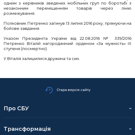
одним з керівників зведених мобільних груп по боротьбі з
незаконним переміщенням товарів через лінію
розмежування.
Полковник Петренко загинув 13 липня 2016 року, прямуючи на
бойове завдання.
Указом Президента України від 22.08.2016 № 339/2016
Петренко Віталій нагороджений орденом «За мужність» ІІІ
ступеня (посмертно).
У Віталія залишилися дружина та син.
Стара версія сайту
Про СБУ
Трансформація