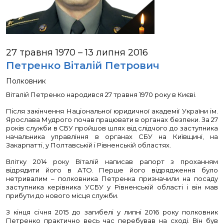
ІСТОРІЯ СБУ
КАР’ЄРА
27 травня 1970 – 13 липня 2016
Петренко Віталій Петрович
Полковник
Віталій Петренко народився 27 травня 1970 року в Києві.
Після закінчення Національної юридичної академії України ім.
Ярослава Мудрого почав працювати в органах безпеки. За 27
років служби в СБУ пройшов шлях від слідчого до заступника
начальника управління в органах СБУ на Київщині, на
Закарпатті, у Полтавській і Рівненській областях.
Влітку 2014 року Віталій написав рапорт з проханням
відрядити його в АТО. Перше його відрядження було
нетривалим – полковника Петренка призначили на посаду
заступника керівника УСБУ у Рівненській області і він мав
прибути до нового місця служби.
З кінця січня 2015 до загибелі у липні 2016 року полковник
Петренко практично весь час перебував на сході. Він був